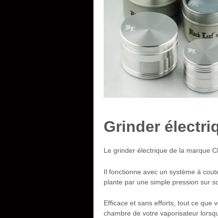
Grinder électr
Le grinder électrique de la marque 
Il fonctionne avec un système à coute
plante par une simple pression sur s
Efficace et sans efforts, tout ce que 
chambre de votre vaporisateur lors