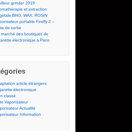
illeur grinder 2019
omathérapie et extraction
gétale BHO, WAX, ROSIN
porisateur portable Firefly 2 –
te de sortie
 marché des boutiques de
garette électronique à Paris
égories
aptation article étrangers
garette électronique
n classé
to Vaporisateur
porisateur Actualité
porisateur Information