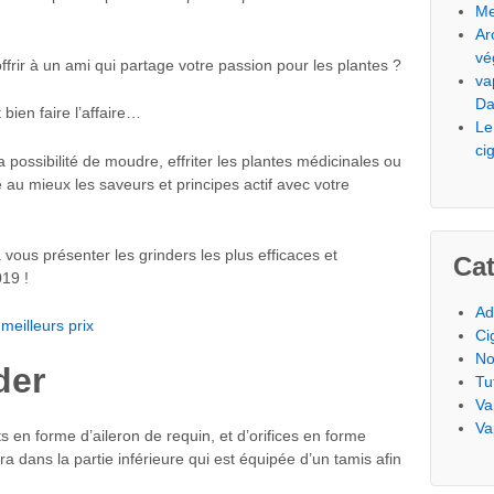
Me
Ar
vé
rir à un ami qui partage votre passion pour les plantes ?
va
Da
 bien faire l’affaire…
Le
ci
 possibilité de moudre, effriter les plantes médicinales ou
 au mieux les saveurs et principes actif avec votre
 vous présenter les grinders les plus efficaces et
Cat
19 !
Ad
 meilleurs prix
Ci
No
der
Tu
Va
Va
 en forme d’aileron de requin, et d’orifices en forme
ra dans la partie inférieure qui est équipée d’un tamis afin