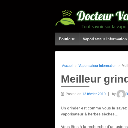
Boutique
Vaporisateur Information
Accueil
›
Vaporisateur Information
›
Mei
Meilleur grin
Posted on
13 février 2019
by
B
Un grinder est comme vous le savez 
vaporisateur à herbes sèches…
Vous êtes à la recherche d’un ustens