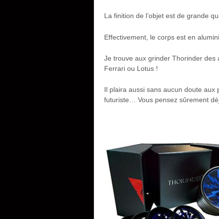
La finition de l’objet est de grande 
Effectivement, le corps est en alumini
Je trouve aux grinder Thorinder de
Ferrari ou Lotus !
Il plaira aussi sans aucun doute aux
futuriste… Vous pensez sûrement déjà 