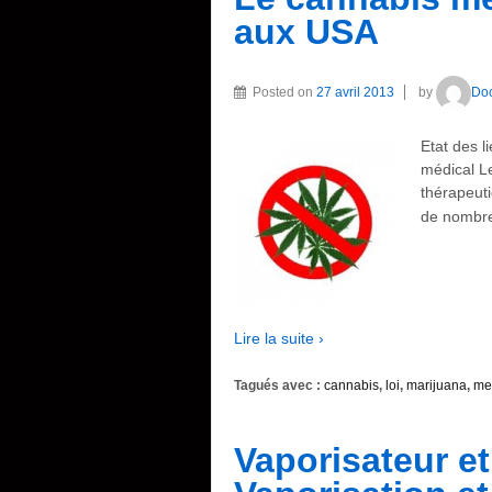
aux USA
Posted on
27 avril 2013
by
Do
Etat des l
médical L
thérapeuti
de nombre
Lire la suite ›
Tagués avec :
cannabis
,
loi
,
marijuana
,
me
Vaporisateur e