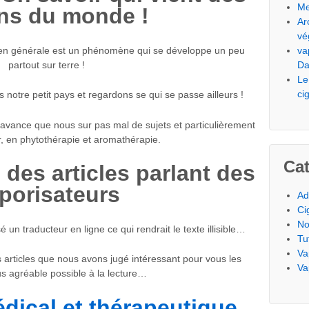
Me
ins du monde !
Ar
vé
va
n en générale est un phénomène qui se développe un peu
Da
partout sur terre !
Le
ci
 notre petit pays et regardons se qui se passe ailleurs !
avance que nous sur pas mal de sujets et particulièrement
, en phytothérapie et aromathérapie.
Cat
des articles parlant des
porisateurs
Ad
Ci
No
 un traducteur en ligne ce qui rendrait le texte illisible…
Tu
Va
articles que nous avons jugé intéressant pour vous les
Va
us agréable possible à la lecture…
dical et thérapeutique