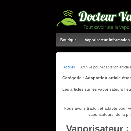
Boutique
Vaporisateur Information
Accueil
›
Archive pour Adaptation article 
Catégorie : Adaptation article étr
Les articles sur les vaporisateurs fl
Nous avons traduit et adapté pour vo
vaporisateurs, de la ph
Vaporisateur :