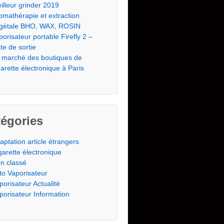
illeur grinder 2019
omathérapie et extraction
gétale BHO, WAX, ROSIN
porisateur portable Firefly 2 –
te de sortie
 marché des boutiques de
garette électronique à Paris
égories
aptation article étrangers
garette électronique
n classé
to Vaporisateur
porisateur Actualité
porisateur Information