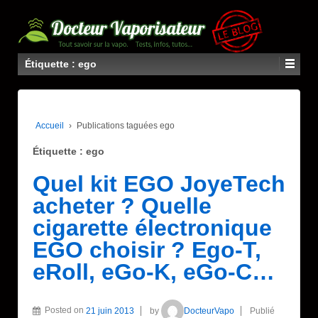
Étiquette : ego
Accueil
›
Publications taguées ego
Étiquette : ego
Quel kit EGO JoyeTech
acheter ? Quelle
cigarette électronique
EGO choisir ? Ego-T,
eRoll, eGo-K, eGo-C…
Posted on
21 juin 2013
by
DocteurVapo
Publié